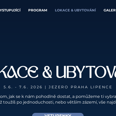
YSTUPUJÍCÍ
PROGRAM
LOKACE & UBYTOVÁNÍ
GALER
KACE & UBYTOV
5.6. - 7.6. 2026 | JEZERO PRAHA LIPENCE
tom, jak se k nám pohodlně dostat, a pomůžeme ti vybr
 už toužíš po jednoduchosti, nebo větším zázemí, vše naj
VSTUPENKY