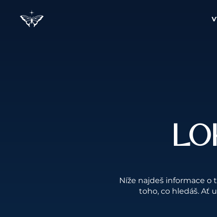
V
LO
Níže najdeš informace o 
toho, co hledáš. Ať