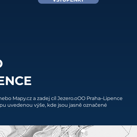
O
PENCE
nebo Mapy.cz a zadej cíl Jezero.oOO Praha–Lipence
u uvedenou výše, kde jsou jasně označené