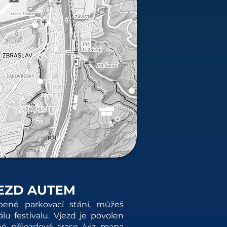
EZD AUTEM
ené parkovací stání, můžeš
álu festivalu. Vjezd je povolen
é příjezdové trase (viz mapa