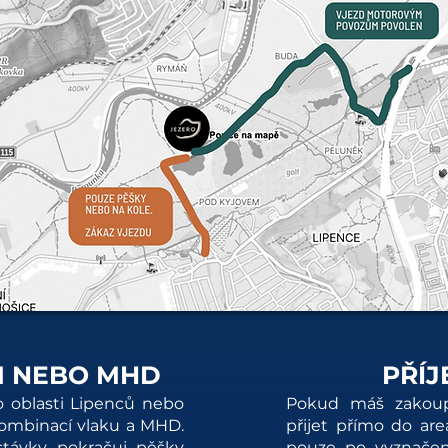
M NEBO MHD
PŘÍJ
o oblasti Lipenců nebo
Pokud máš zakoup
kombinací vlaku a MHD.
přijet přímo do are
távky pokračuj pěšky
pouze po vyznačen