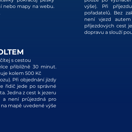
ní nebo mapy na webu.
výše). Při příjez
.
pořadatelů. Bez z
není vjezd autem
příjezdových cest 
dopravu a slouží pou
OLTEM
čítej s cestou
lce přibližně 30 minut.
buje kolem 500 Kč
vozu).
Při objednání jízdy
e řidič jede po správné
ta. Jedna z cest k jezeru
í a není průjezdná pro
eš na mapě uvedené výše