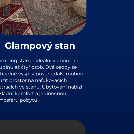
Glampový stan
amping stan je ideální volbou pro
upinu až čtyř osob. Dvě osoby se
hodlně vyspí v posteli, další mohou
užít prostor na nafukovacích
tracích ve stanu. Ubytování nabízí
kladní komfort a jedinečnou
mosféru pobytu