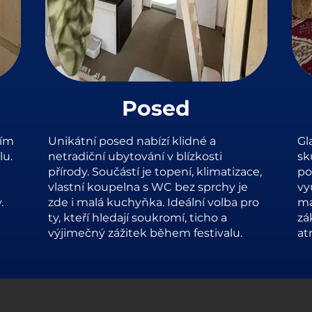
Posed
mím
Unikátní posed nabízí klidné a
Gl
lu.
netradiční ubytování v blízkosti
sk
přírody. Součástí je topení, klimatizace,
po
vlastní koupelna s WC bez sprchy je
vy
.
zde i malá kuchyňka. Ideální volba pro
ma
ty, kteří hledají soukromí, ticho a
zá
výjimečný zážitek během festivalu.
at