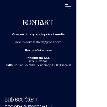
KONTAKT
Obecné dotazy, spolupráce i média
innerbloom.festival@gmail.com
Fakturační adresa
Innerbloom s.r.o.
IČO:
24412686
Sídlo:
Korunní 2569/108, Vinohrady, 101 00 Praha 10
BUĎ SOUČÁSTÍ