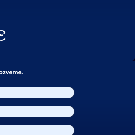
E
i ozveme.