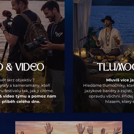
 & VIDEO
TLUMOČ
svět skrz objektiv ?
Mluvíš více j
rafy a kameramany, kteří
Hledáme tlumočníky, kte
 festivalu tak, jak ji cítíme.
jazykové bariéry a zajistí, 
o & video týmu a pomoz nám
opravdu všichni. Přide
 příběh celého dne.
hlasem, který 