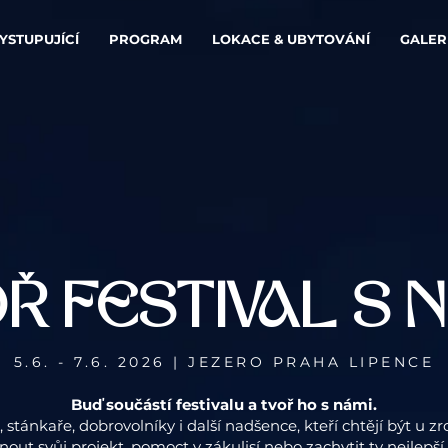
YSTUPUJÍCÍ
PROGRAM
LOKACE & UBYTOVÁNÍ
GALER
Ř FESTIVAL S 
5.6. - 7.6. 2026 | JEZERO PRAHA LIPENCE
Buď součástí festivalu a tvoř ho s námi.
stánkaře, dobrovolníky i další nadšence, kteří chtějí být u z
dnout svůj projekt, pomoct v zákulisí nebo zachytit ty nejle