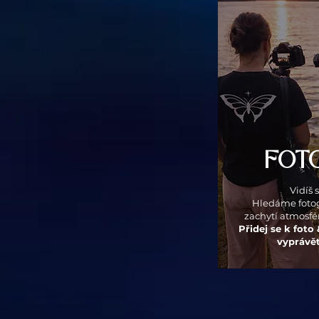
FOTO
Vidíš 
Hledáme fotog
zachytí atmosféru
Přidej se k fot
vyprávět