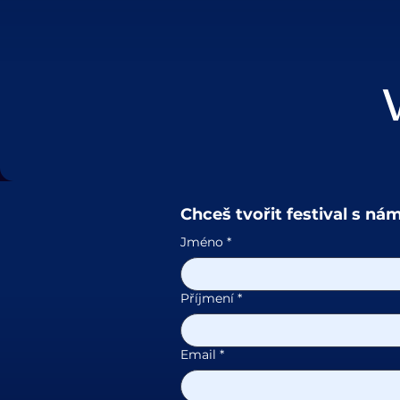
Chceš tvořit festival s nám
Jméno
*
Příjmení
*
Email
*