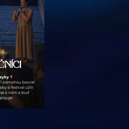
NÍCI
azyky ?
ří pomohou bourat
aby si festival užili
j se k nám a buď
spojuje.