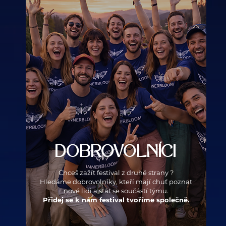
DOBROVOLNÍCI
Chceš zažít festival z druhé strany ?
Hledáme dobrovolníky, kteří mají chuť poznat
nové lidi a stát se součástí týmu.
Přidej se k nám festival tvoříme společně.