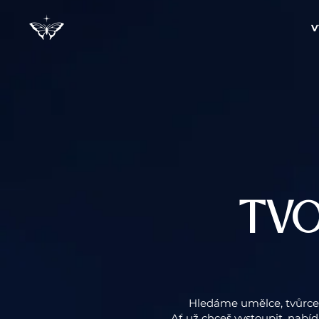
V
TVO
Hledáme umělce, tvůrce, 
Ať už chceš vystoupit, nabí