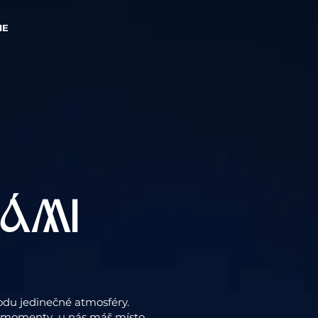
IE
NÁMI
rodu jedinečné atmosféry.
pší momenty u nás máš místo.