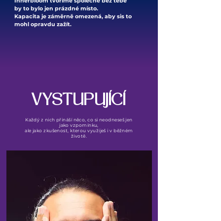
Innerbloom tvoříme společně bez tebe
by to bylo jen prázdné místo.
Kapacita je záměrně omezená, aby sis to
mohl opravdu zažít.
VYSTUPUJÍCÍ
Každý z nich přináší něco, co si neodneseš jen
jako vzpomínku,
ale jako zkušenost, kterou využiješ i v běžném
životě.