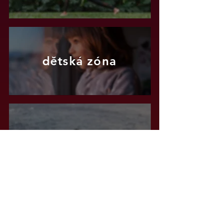
dětská zóna
biohacking
silent disco