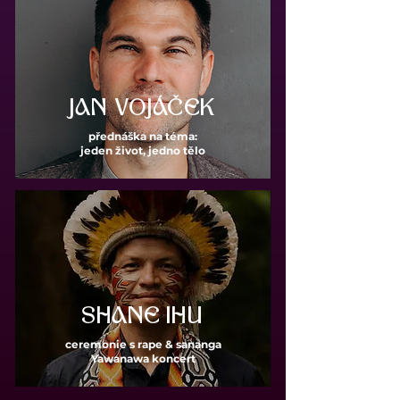
JAN VOJÁČEK
přednáška na téma:
jeden život, jedno tělo
SHANE IHU
ceremonie s rape & sananga
Yawanawa koncert