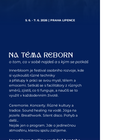
5. 6. - 7. 6. 2026
| PRAHA LIPENCE
NA TÉMA REBORN
o tom, co v sobě najdeš a s kým se potkáš
Innerbloom je festival osobního rozvoje, kde
si vyzkoušíš různé techniky
a přístupy k práci se svou myslí, tělem a
emocemi. Setkáš se s facilitátory z různých
směrů, zjistíš, co ti funguje, a naučíš se to
využít v každodenním životě.
Ceremonie. Koncerty. Různé kultury a
tradice. Sound healing na vodě. Jóga na
jezeře. Breathwork. Silent disco. Pohyb a
další...
Nejde jen o program. Jde o jedinečnou
atmosféru, kterou spolu zažijeme.