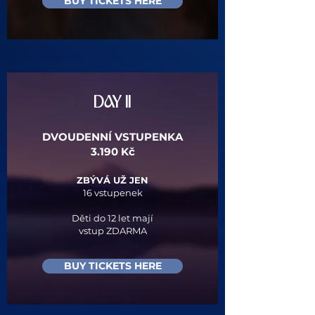
BUY TICKETS HERE
DAY II
DVOUDENNÍ VSTUPENKA
3.190 Kč​
ZBÝVÁ UŽ JEN
16 vstupenek​
Děti do 12 let mají
vstup ZDARMA
BUY TICKETS HERE