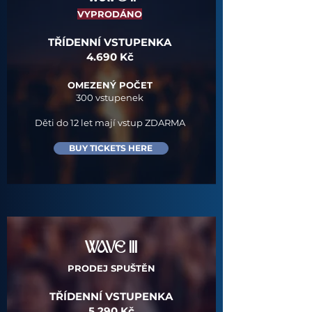
VYPRODÁNO
TŘÍDENNÍ VSTUPENKA
4.690 Kč​
OMEZENÝ POČET
300 vstupenek​
Děti do 12 let mají
vstup ZDARMA
BUY TICKETS HERE
WAVE III
PRODEJ SPUŠTĚN
TŘÍDENNÍ VSTUPENKA
5.290 Kč​