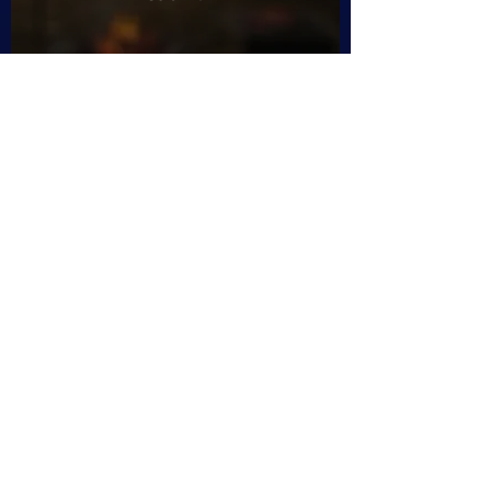
PARKING
PARKOVACÍ STÁNÍ
OMEZENÝ POČET
150 OSOBNÍCH AUT
590 Kč​
CARAVAN