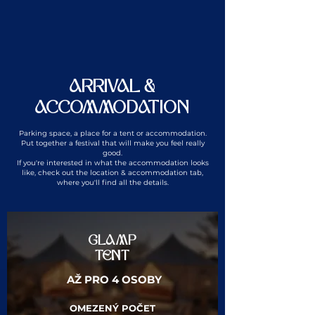
ARRIVAL &
ACCOMMODATION
Parking space, a place for a tent or accommodation.
Put together a festival that will make you feel really
good.
If you're interested in what the accommodation looks
like, check out the location & accommodation tab,
where you'll find all the details.
GLAMP
TENT
AŽ PRO 4 OSOBY
OMEZENÝ POČET