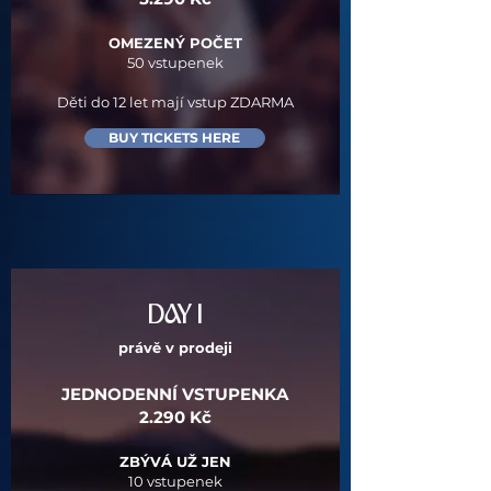
OMEZENÝ POČET
50 vstupenek​
Děti do 12 let mají
vstup ZDARMA
BUY TICKETS HERE
DAY I
právě v prodeji
JEDNODENNÍ VSTUPENKA
2.290 Kč​
ZBÝVÁ UŽ JEN
10 vstupenek​